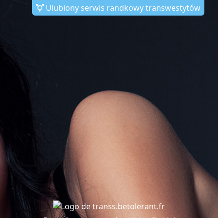
Ulubiony serwis randkowy transwestytów